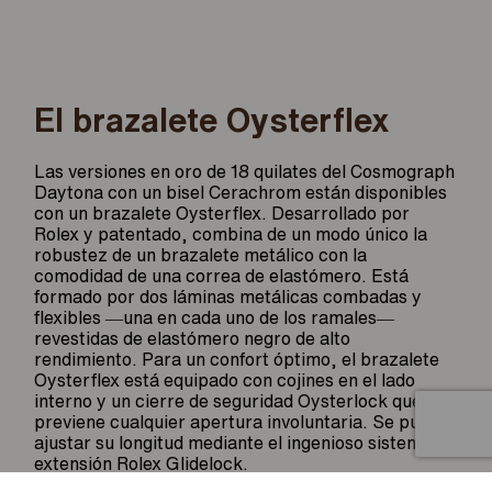
El brazalete Oysterflex
Las versiones en oro de 18 quilates del Cosmograph
Daytona con un bisel Cerachrom están disponibles
con un brazalete Oysterflex. Desarrollado por
Rolex y patentado, combina de un modo único la
robustez de un brazalete metálico con la
comodidad de una correa de elastómero. Está
formado por dos láminas metálicas combadas y
flexibles ―una en cada uno de los ramales―
revestidas de elastómero negro de alto
rendimiento. Para un confort óptimo, el brazalete
Oysterflex está equipado con cojines en el lado
interno y un cierre de seguridad Oysterlock que
Artículo añadido al carrito.
previene cualquier apertura involuntaria. Se puede
Finalizar Compra
0 artículos -
0
€
ajustar su longitud mediante el ingenioso sistema de
extensión Rolex Glidelock.