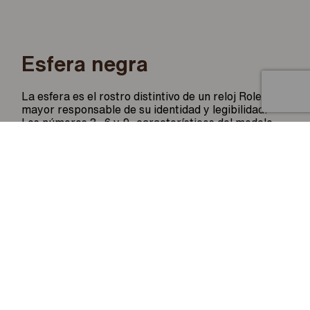
Esfera negra
Artículo añadido al carrito.
Finalizar Compra
La esfera es el rostro distintivo de un reloj Rolex, el
0 artículos -
0
€
mayor responsable de su identidad y legibilidad.
Los números 3, 6 y 9, característicos del modelo
Explorer, están rellenos de un material
luminiscente, que emite un color azul de larga
duración, igual que los índices y las agujas. Como
todos los relojes Rolex, la esfera del Explorer 36
está diseñada y manufacturada en nuestros
talleres, principalmente a mano, para garantizar su
perfección.