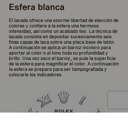
Esfera blanca
El lacado ofrece una enorme libertad de elección de
colores y confiere a la esfera una hermosa
intensidad, así como un acabado liso. La técnica de
lacado consiste en depositar sucesivamente seis
finas capas de laca sobre una placa base de latón.
A continuación se aplica un barniz incoloro para
aportar al color o al tono toda su profundidad y
brillo. Una vez seco el barniz, se pule la superficie
de la esfera para magnificar el color. A continuación
la esfera se prepara para ser tampografiada y
colocarle los indicadores.
Artículo añadido al carrito.
Finalizar Compra
0 artículos -
0
€