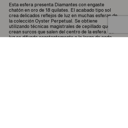
Esta esfera presenta Diamantes con engaste
chatón en oro de 18 quilates. El acabado tipo sol
crea delicados reflejos de luz en muchas esferas de
la colección Oyster Perpetual. Se obtiene
Artículo añadido al carrito.
Finalizar Compra
utilizando técnicas magistrales de cepillado que
0 artículos -
0
€
crean surcos que salen del centro de la esfera. La
luz se difunde constantemente a lo largo de cada
grabado, creando un sutil brillo característico que
se mueve según la posición de la muñeca. Una vez
completado el acabado tipo sol, el color de la
esfera se aplica mediante PVD (Physical Vapour
Deposition) o galvanoplastia. Una ligera capa de
barniz le da a la esfera su aspecto final.