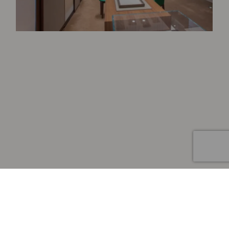
Artículo añadido al carrito.
Finalizar Compra
0 artículos -
0
€