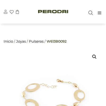
Saltar
\n
\n
al
M
contenido
Inicio
/
Joyas
/
Pulseras
/
W613B0092