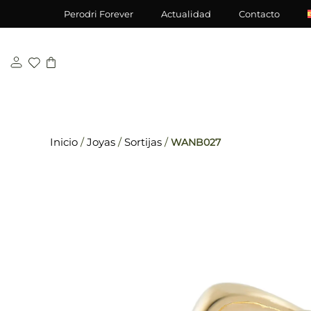
Saltar
\n
\n
Perodri Forever
Actualidad
Contacto
al
contenido
Inicio
/
Joyas
/
Sortijas
/
WANB027