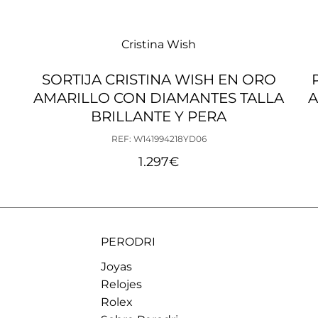
Talla 20
Talla 21
Talla 22
Cristina Wish
Talla 23
Talla 24
SORTIJA CRISTINA WISH EN ORO
Talla 25
AMARILLO CON DIAMANTES TALLA
A
Talla 26
BRILLANTE Y PERA
Talla 27
REF: W141994218YD06
Talla 28
Talla 29
1.297
€
Talla 30
Talla 31
Talla 32
Talla 33
PERODRI
Joyas
Relojes
Rolex