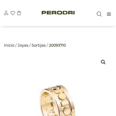
Saltar
\n
\n
al
M
contenido
Inicio
/
Joyas
/
Sortijas
/
20093710