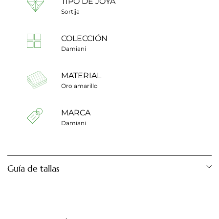
TIPO DE JOYA
Sortija
COLECCIÓN
Damiani
MATERIAL
Oro amarillo
MARCA
Damiani
Guía de tallas
Diámetro anillo
Talla anillo
12,28 mm
Talla 1