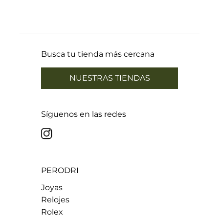
21,33 mm
Talla 27
21,65 mm
Talla 28
21,96 mm
Talla 29
22,28 mm
Talla 30
22,60 mm
Talla 31
22,92 mm
Talla 32
Busca tu tienda más cercana
23,24 mm
Talla 33
NUESTRAS TIENDAS
Síguenos en las redes
PERODRI
Joyas
Relojes
Rolex