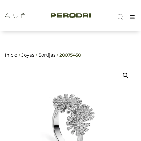
Saltar
\n
\n
al
M
contenido
Inicio
/
Joyas
/
Sortijas
/
20075450