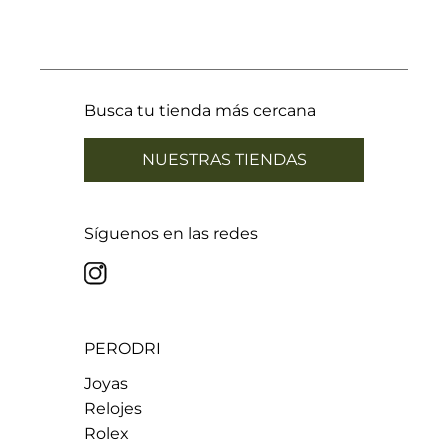
21,33 mm
Talla 27
21,65 mm
Talla 28
21,96 mm
Talla 29
22,28 mm
Talla 30
22,60 mm
Talla 31
22,92 mm
Talla 32
Busca tu tienda más cercana
23,24 mm
Talla 33
NUESTRAS TIENDAS
Síguenos en las redes
PERODRI
Joyas
Relojes
Rolex