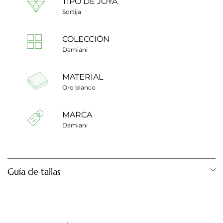
TIPO DE JOYA
Sortija
COLECCIÓN
Damiani
MATERIAL
Oro blanco
MARCA
Damiani
Guía de tallas
Diámetro anillo
Talla anillo
12,28 mm
Talla 1