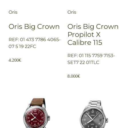
Oris
Oris
Oris Big Crown
Oris Big Crown
Propilot X
REF: 01 473 7786 4065-
Calibre 115
07 5 19 22FC
REF: 01 115 7759 7153-
4.200
€
SET7 22 01TLC
8.000
€