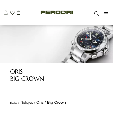
Saltar
al
M
contenido
ORIS
BIG CROWN
Inicio
/
Relojes
/
Oris
/
Big Crown