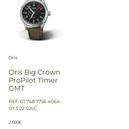
Oris
Oris Big Crown
ProPilot Timer
GMT
REF: 01 748 7756 4064-
07 3 22 02LC
2.600
€