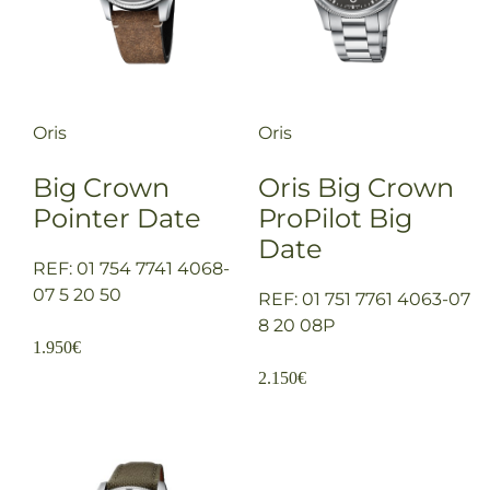
Oris
Oris
Big Crown
Oris Big Crown
Pointer Date
ProPilot Big
Date
REF: 01 754 7741 4068-
07 5 20 50
REF: 01 751 7761 4063-07
8 20 08P
1.950
€
2.150
€