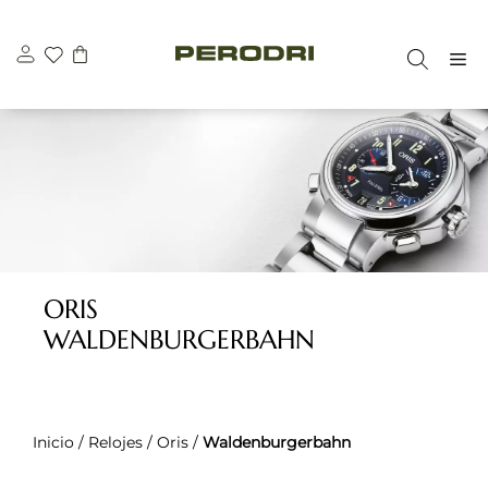
Saltar
al
M
contenido
ORIS
WALDENBURGERBAHN
Inicio
/
Relojes
/
Oris
/
Waldenburgerbahn