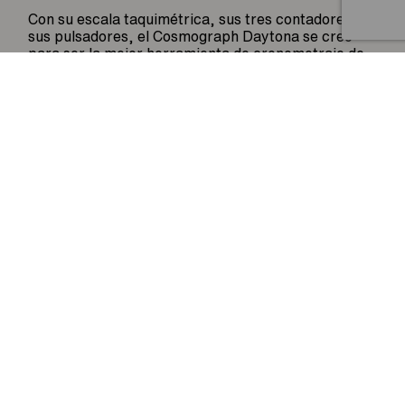
Artículo añadido al carrito.
Finalizar Compra
Con su escala taquimétrica, sus tres contadores y
0 artículos -
0
€
sus pulsadores, el Cosmograph Daytona se creó
para ser la mejor herramienta de cronometraje de
los pilotos de resistencia. El bisel presenta una
escala taquimétrica que permite leer la velocidad
media en una distancia determinada en función del
tiempo cronometrado. Esta escala ofrece una
legibilidad óptima, lo que convierte el Cosmograph
Daytona en el instrumento perfecto para medir la
velocidad hasta las 400 unidades por hora, ya se
trate de kilómetros o millas.