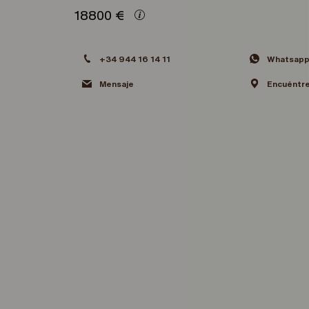
18800
€
+34 944 16 14 11
Whatsap
Mensaje
Encuéntr