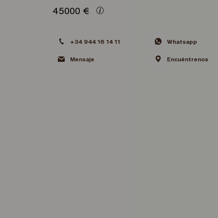
45000
€
+34 944 16 14 11
Whatsapp
Mensaje
Encuéntrenos