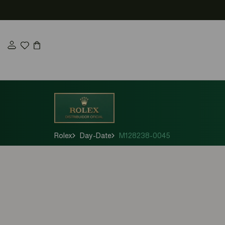
Saltar
al
contenido
Rolex
Day-Date
M128238-0045