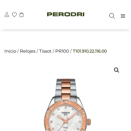
Saltar
\n
\n
al
M
contenido
Inicio
/
Relojes
/
Tissot
/
PR100
/
T101.910.22.116.00