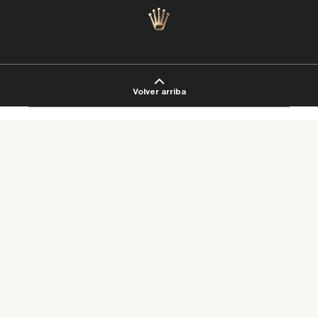
Artículo añadido al carrito.
Finalizar Compra
Volver arriba
0 artículos -
0
€
Busca tu tienda más cercana
NUESTRAS TIENDAS
Síguenos en las redes
PERODRI