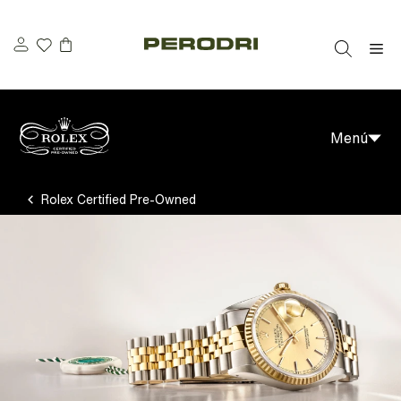
Saltar
al
M
contenido
Menú
Rolex Certified Pre-Owned